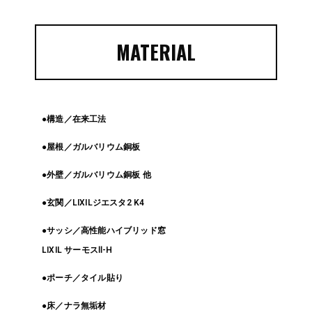
MATERIAL
●構造／在来工法
●屋根／ガルバリウム銅板
●外壁／ガルバリウム銅板 他
●玄関／LIXILジエスタ2 K4
●サッシ／高性能ハイブリッド窓
LIXIL サーモスⅡ-H
●ポーチ／タイル貼り
●床／ナラ無垢材