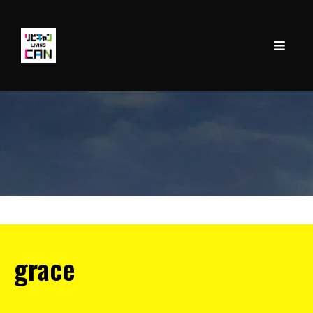
【平家】grace
grace