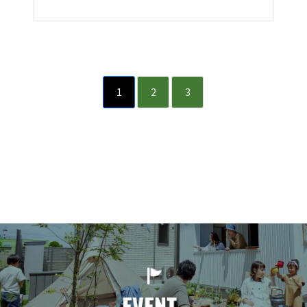
1
2
3
SUNSHOW GROUP 三承
工業株式会社 一級建築
士事務所 リビキャン