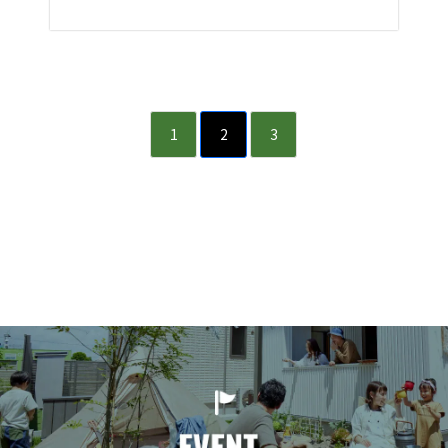
1
2
3
SUNSHOW GROUP 三承
工業株式会社 一級建築
士事務所 リビキャン