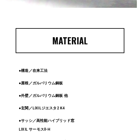
MATERIAL
●構造／在来工法
●屋根／ガルバリウム銅板
●外壁／ガルバリウム銅板 他
●玄関／LIXILジエスタ2 K4
●サッシ／高性能ハイブリッド窓
LIXIL サーモスⅡ-H