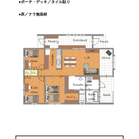
●ポーチ・デッキ／タイル貼り
●床／ナラ無垢材