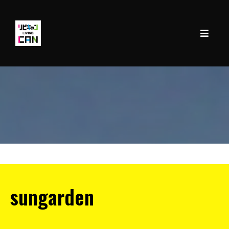
【平家】sungarden
sungarden