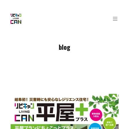
メイ
blog